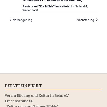
t
a
n
Restaurant "Zur Mühle" im Nettetal
Im Nettetal 4,
l
a
.
Wallenhorst
t
l
Vorheriger Tag
Nächster Tag
u
t
n
u
g
n
A
g
n
e
s
i
n
c
S
DER VEREIN BIKULT
h
u
Verein Bildung und Kultur in Belm e.V
t
Lindenstraße 68
c
„Kulturzentrum Belmer Mühle“