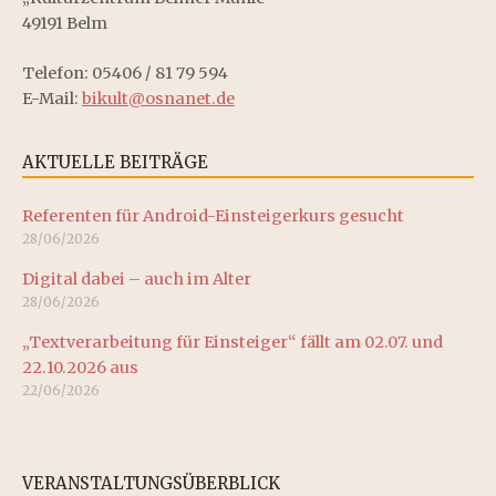
e
49191 Belm
h
n
Telefon: 05406 / 81 79 594
e
-
E-Mail:
bikult@osnanet.de
u
N
a
AKTUELLE BEITRÄGE
n
v
d
Referenten für Android-Einsteigerkurs gesucht
i
28/06/2026
A
g
Digital dabei – auch im Alter
n
28/06/2026
a
s
„Textverarbeitung für Einsteiger“ fällt am 02.07. und
t
22.10.2026 aus
i
22/06/2026
i
c
o
n
h
VERANSTALTUNGSÜBERBLICK