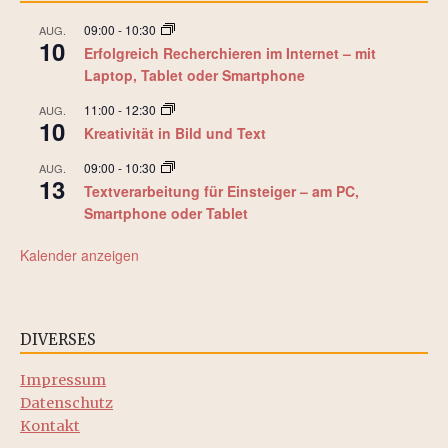
t
09:00
-
10:30
AUG.
10
Erfolgreich Recherchieren im Internet – mit
e
Laptop, Tablet oder Smartphone
n
11:00
-
12:30
AUG.
10
Kreativität in Bild und Text
,
09:00
-
10:30
AUG.
N
13
Textverarbeitung für Einsteiger – am PC,
Smartphone oder Tablet
a
Kalender anzeigen
v
i
g
DIVERSES
a
Impressum
Datenschutz
t
Kontakt