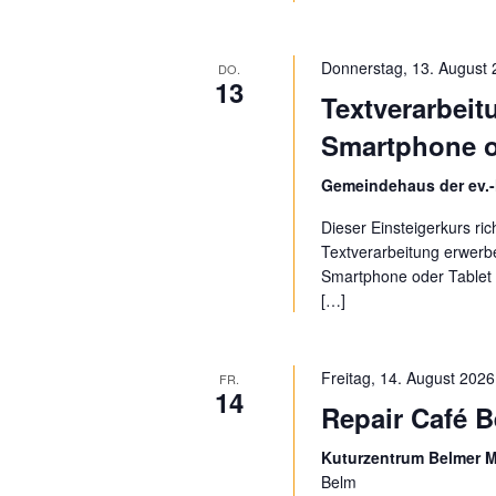
c
c
h
h
e
Donnerstag, 13. August 
DO.
13
n
Textverarbeit
e
a
Smartphone o
c
u
h
Gemeindehaus der ev.-
V
n
e
Dieser Einsteigerkurs ric
d
r
Textverarbeitung erwerb
a
Smartphone oder Tablet a
A
n
[…]
s
n
t
a
s
Freitag, 14. August 2026
FR.
14
l
Repair Café 
i
t
u
Kuturzentrum Belmer M
c
n
Belm