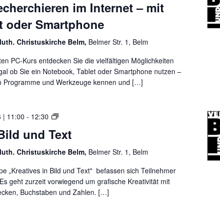
r
e
echerchieren im Internet – mit
ü
t
c
f
r
r
u
h
et oder Smartphone
o
D
o
r
s
l
o
s
t
luth. Christuskirche Belm,
Belmer Str. 1, Belm
g
r
o
u
r
f
rten PC-Kurs entdecken Sie die vielfältigen Möglichkeiten
m
n
e
p
Egal ob Sie ein Notebook, Tablet oder Smartphone nutzen –
m
d
i
l
sten Programme und Werkzeuge kennen und […]
e
e
c
a
r
B
h
t
2
e
r
z
0
K
l
 | 11:00
-
12:30
e
2
r
m
c
 Bild und Text
6
e
h
a
a
e
luth. Christuskirche Belm,
Belmer Str. 1, Belm
u
t
r
f
i
pe „Kreatives in Bild und Text" befassen sich Teilnehmer
c
d
v
s geht zurzeit vorwiegend um grafische Kreativität mit
h
e
i
tecken, Buchstaben und Zahlen. […]
i
m
t
e
B
ä
r