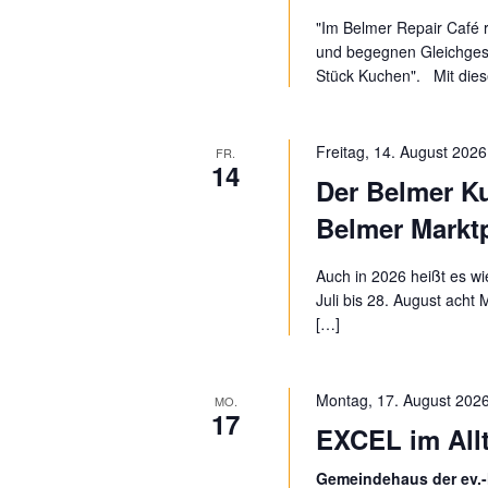
g
h
"Im Belmer Repair Café r
e
und begegnen Gleichgesi
t
n
Stück Kuchen". Mit die
S
e
c
h
n
Freitag, 14. August 2026
l
FR.
14
ü
Der Belmer K
,
s
Belmer Marktp
N
s
e
a
Auch in 2026 heißt es w
l
Juli bis 28. August acht
w
v
[…]
o
r
i
t
Montag, 17. August 2026
g
MO.
.
17
EXCEL im All
a
Gemeindehaus der ev.-