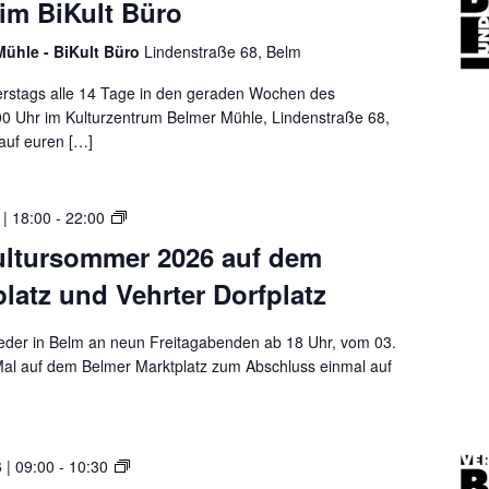
o
im BiKult Büro
e
r
m
r
e
m
Mühle - BiKult Büro
Lindenstraße 68, Belm
M
c
e
a
h
nerstags alle 14 Tage in den geraden Wochen des
n
r
s
00 Uhr im Kulturzentrum Belmer Mühle, Lindenstraße 68,
z
k
t
 auf euren […]
u
t
u
r
p
n
D
l
d
D
 | 18:00
-
22:00
i
a
e
e
g
ultursommer 2026 auf dem
t
n
r
i
z
i
latz und Vehrter Dorfplatz
B
t
u
m
e
a
n
B
l
l
ieder in Belm an neun Freitagabenden ab 18 Uhr, vom 03.
d
i
m
e
 Mal auf dem Belmer Marktplatz zum Abschluss einmal auf
V
K
e
n
e
u
r
S
h
l
K
p
r
t
u
r
E
 | 09:00
-
10:30
t
B
l
e