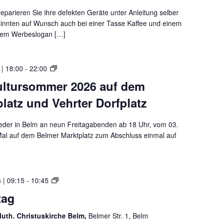
r
r
p
C
eparieren Sie ihre defekten Geräte unter Anleitung selber
A
t
a
nnten auf Wunsch auch bei einer Tasse Kaffee und einem
n
o
f
sem Werbeslogan […]
f
p
é
ä
,
B
n
T
e
D
 | 18:00
-
22:00
g
a
l
e
e
b
ultursommer 2026 auf dem
m
r
r
l
latz und Vehrter Dorfplatz
B
–
e
e
a
t
l
m
o
ieder in Belm an neun Freitagabenden ab 18 Uhr, vom 03.
m
P
d
 Mal auf dem Belmer Marktplatz zum Abschluss einmal auf
e
C
e
r
,
r
K
S
S
u
m
m
E
 | 09:15
-
10:45
l
a
a
X
tag
t
r
r
C
u
t
t
E
luth. Christuskirche Belm,
Belmer Str. 1, Belm
r