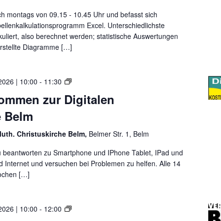
p
p
L
s
h
h
–
sich montags von 09.15 - 10.45 Uhr und befasst sich
o
o
o
i
ellenkalkulationsprogramm Excel. Unterschiedlichste
m
n
n
m
kuliert, also berechnet werden; statistische Auswertungen
m
e
e
A
stellte Diagramme […]
e
o
l
r
d
l
2
e
t
H
2026 | 10:00
-
11:30
0
r
a
e
kommen zur Digitalen
2
T
g
r
6
a
e Belm
z
a
b
l
u
l
luth. Christuskirche Belm,
Belmer Str. 1, Belm
i
f
e
c
d
t
 beantworten zu Smartphone und IPhone Tablet, IPad und
h
e
Internet und versuchen bei Problemen zu helfen. Alle 14
w
m
ochen […]
i
B
l
e
l
l
S
2026 | 10:00
-
12:00
k
m
p