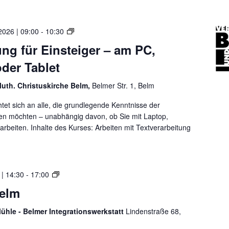
t
e
ä
r
t
T
2026 | 09:00
-
10:30
e
i
e
n
ung für Einsteiger – am PC,
n
x
i
B
der Tablet
t
m
i
v
I
l
luth. Christuskirche Belm,
Belmer Str. 1, Belm
e
n
d
r
t
htet sich an alle, die grundlegende Kenntnisse der
u
a
e
en möchten – unabhängig davon, ob Sie mit Laptop,
n
r
r
rbeiten. Inhalte des Kurses: Arbeiten mit Textverarbeitung
d
b
n
T
e
e
e
i
t
x
t
–
R
 | 14:30
-
17:00
t
u
m
e
n
Belm
i
p
g
t
a
f
ühle - Belmer Integrationswerkstatt
Lindenstraße 68,
L
i
ü
a