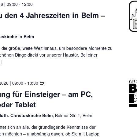
e
t
6 | 09:00
-
12:00
e
l
i
n
 den 4 Jahreszeiten in Belm –
m
n
i
e
B
m
r
i
I
M
l
uskirche in Belm
n
a
d
t
 die große, weite Welt hinaus, um besondere Momente zu
r
u
e
schönen Dinge direkt vor unserer Haustür. Bei einer
k
n
r
…]
t
d
n
p
T
e
l
e
t
a
T
2026 | 09:00
-
10:30
x
–
t
e
t
ung für Einsteiger – am PC,
m
z
x
i
der Tablet
u
t
t
n
v
L
luth. Christuskirche Belm,
Belmer Str. 1, Belm
d
e
a
V
r
p
htet sich an alle, die grundlegende Kenntnisse der
e
a
t
en möchten – unabhängig davon, ob Sie mit Laptop,
h
r