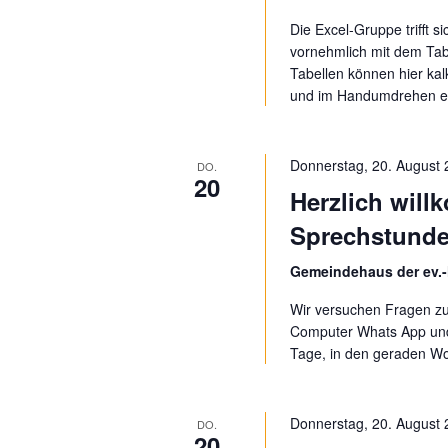
t
Die Excel-Gruppe trifft 
i
vornehmlich mit dem Tab
Tabellen können hier kal
o
und im Handumdrehen er
n
Donnerstag, 20. August 
DO.
20
Herzlich will
Sprechstund
Gemeindehaus der ev.-
Wir versuchen Fragen zu
Computer Whats App und 
Tage, in den geraden W
Donnerstag, 20. August 
DO.
20