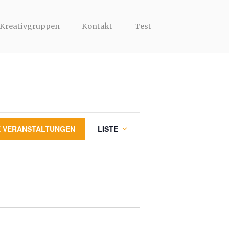
 Kreativgruppen
Kontakt
Test
V
 VERANSTALTUNGEN
LISTE
e
r
a
n
s
t