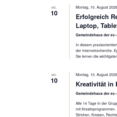
ü
m
t
s
Montag, 10. August 2026
MO.
w
10
s
Erfolgreich R
ä
a
e
h
Laptop, Tabl
l
l
l
w
e
Gemeindehaus der ev.-
o
t
n
r
In diesem praxisorientie
.
u
t
der Internetrecherche. 
e
Sie lernen die wichtig
n
i
n
g
g
Montag, 10. August 2026
MO.
10
e
e
Kreativität in
b
n
e
Gemeindehaus der ev.-
n
S
.
Alle 14 Tage In der Grup
S
mit Kreativprogrammen. E
u
Strichen, Kreisen, Rech
u