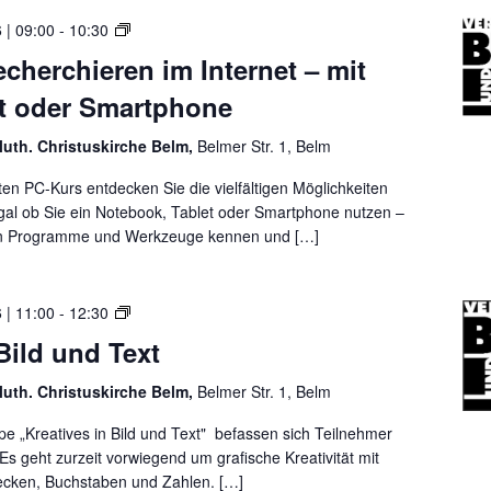
E
 | 09:00
-
10:30
r
echerchieren im Internet – mit
f
et oder Smartphone
o
l
luth. Christuskirche Belm,
Belmer Str. 1, Belm
g
r
rten PC-Kurs entdecken Sie die vielfältigen Möglichkeiten
e
Egal ob Sie ein Notebook, Tablet oder Smartphone nutzen –
i
sten Programme und Werkzeuge kennen und […]
c
h
r
K
 | 11:00
-
12:30
e
r
c
 Bild und Text
e
h
a
e
luth. Christuskirche Belm,
Belmer Str. 1, Belm
t
r
i
pe „Kreatives in Bild und Text" befassen sich Teilnehmer
c
v
s geht zurzeit vorwiegend um grafische Kreativität mit
h
i
tecken, Buchstaben und Zahlen. […]
i