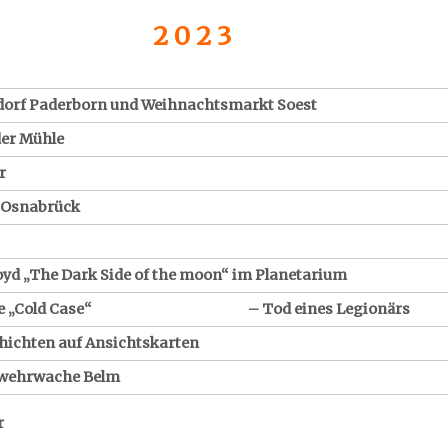
2 0 2 3
orf Paderborn und Weihnachtsmarkt Soest
der Mühle
r
 Osnabrück
yd „The Dark Side of the moon“ im Planetarium
riese „Cold Case“ – Tod eines Legionärs
hichten auf Ansichtskarten
rwehrwache Belm
r