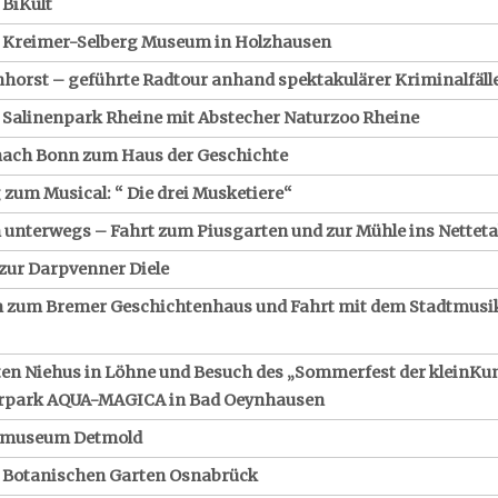
 BiKult
 Kreimer-Selberg Museum in Holzhausen
enhorst – geführte Radtour anhand spektakulärer Kriminalfäll
Salinenpark Rheine mit Abstecher Naturzoo Rheine
nach Bonn zum Haus der Geschichte
 zum Musical: “ Die drei Musketiere“
 unterwegs – Fahrt zum Piusgarten und zur Mühle ins Netteta
 zur Darpvenner Diele
 zum Bremer Geschichtenhaus und Fahrt mit dem Stadtmusi
en Niehus in Löhne und
Besuch des „Sommerfest der kleinKu
urpark AQUA-MAGICA in Bad Oeynhausen
htmuseum Detmold
 Botanischen Garten Osnabrück