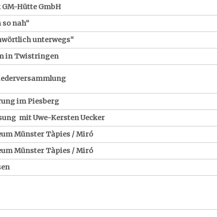
rk GM-Hütte GmbH
n so nah“
hwörtlich unterwegs“
 in Twistringen
liederversammlung
rung im Piesberg
esung mit Uwe-Kersten Uecker
eum Münster Tàpies / Miró
eum Münster Tàpies / Miró
sen