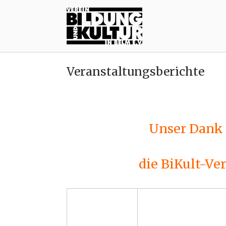
Skip
Home
to
content
Veranstaltungsberichte
Unser Dank g
die BiKult-Ve