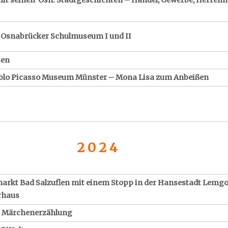
it seinen Osn. Stadtgeschichten – Handel, Gewerbe, Herren
 Osnabrücker Schulmuseum I und II
sen
blo Picasso Museum Münster – Mona Lisa zum Anbeißen
2 0 2 4
rkt Bad Salzuflen mit einem Stopp in der Hansestadt Lemg
rhaus
t Märchenerzählung